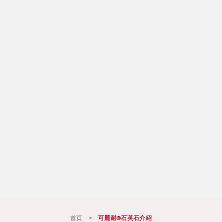
首页
>
可麗耐®石英石介紹