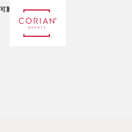
可麗耐®石英石介紹