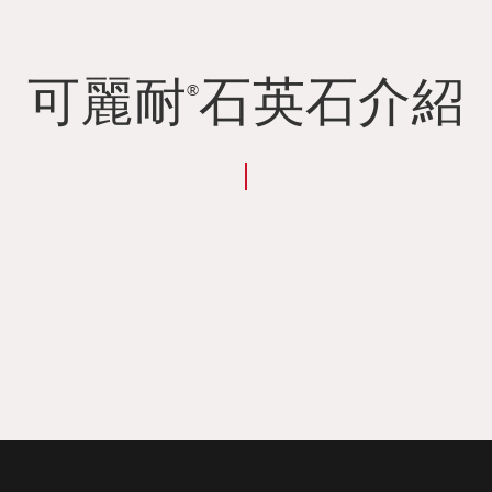
可麗耐
石英石介紹
®